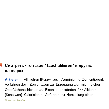
Смотреть что такое "Tauchalitieren" в других
словарях:
Alitieren
— A|li|tie|ren [Kurzw. aus ↑ Aluminium u. Zementieren]:
Verfahren der ↑ Zementation zur Erzeugung aluminiumreicher
Oberflächenschichten auf Eisengegenständen. * * * Alitieren
[Kunstwort], Calorisieren, Verfahren zur Herstellung einer… …
Universal-Lexikon